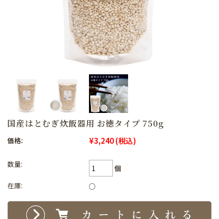
国産はとむぎ炊飯器用 お徳タイプ 750g
¥3,240
(税込)
価格:
数量:
個
在庫:
○