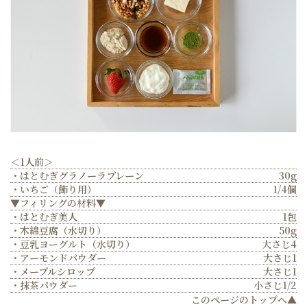
＜1人前＞
・はとむぎグラノーラプレーン
30g
・いちご（飾り用）
1/4個
▼フィリングの材料▼
・はとむぎ美人
1包
・木綿豆腐（水切り）
50g
・豆乳ヨーグルト（水切り）
大さじ4
・アーモンドパウダー
大さじ1
・メープルシロップ
大さじ1
・抹茶パウダー
小さじ1/2
このページのトップへ▲