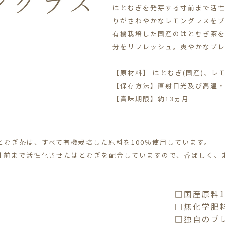
はとむぎを発芽する寸前まで活
りがさわやかなレモングラスを
有機栽培した国産のはとむぎ茶
分をリフレッシュ。爽やかなブレ
【原材料】 はとむぎ(国産)、レモ
【保存方法】直射日光及び高温
【賞味期限】約13ヵ月
とむぎ茶は、すべて有機栽培した原料を100％使用しています。
寸前まで活性化させたはとむぎを配合していますので、香ばしく、
□国産原料1
□無化学肥
□独自のブ