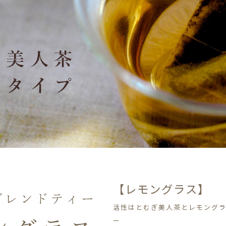
【レモングラス】
活性はとむぎ美人茶とレモング
ー