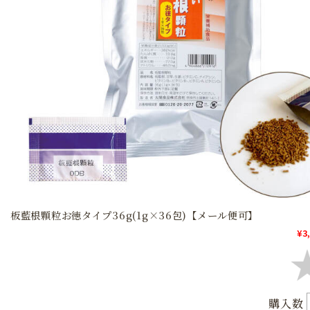
板藍根顆粒お徳タイプ36g(1g×36包)【メール便可】
¥3
購入数