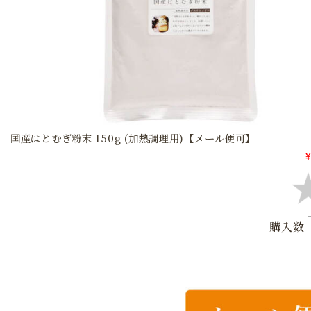
国産はとむぎ粉末 150g (加熱調理用)【メール便可】
¥
購入数