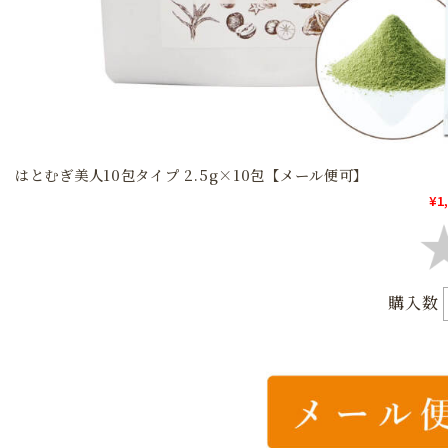
はとむぎ美人10包タイプ 2.5g×10包【メール便可】
¥1
購入数