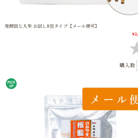
発酵田七人参 お試し8包タイプ【メール便可】
¥2
購入数