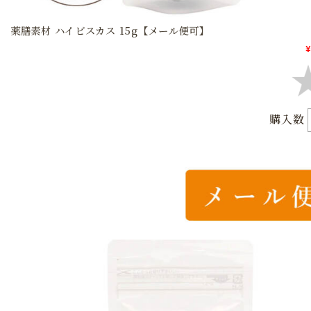
薬膳素材 ハイビスカス 15g【メール便可】
¥
購入数