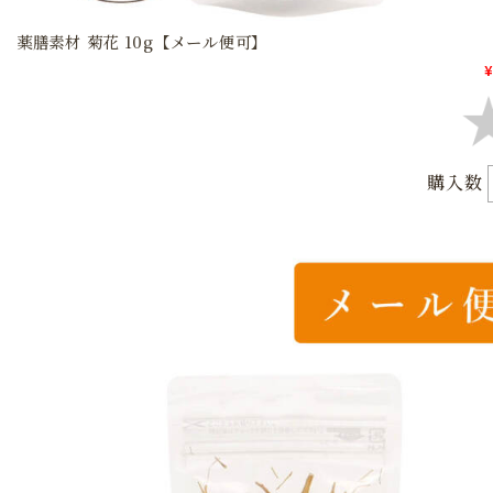
薬膳素材 菊花 10g【メール便可】
¥
購入数