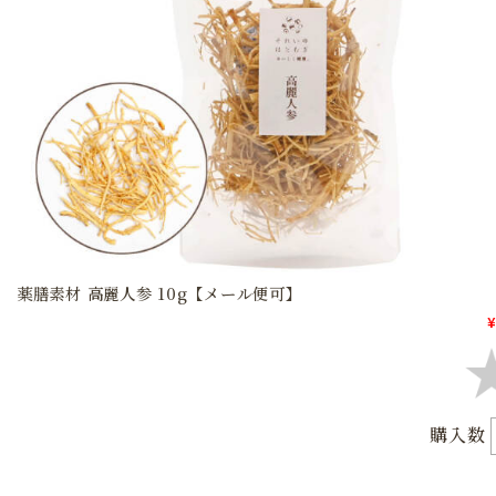
薬膳素材 高麗人参 10g【メール便可】
¥
購入数