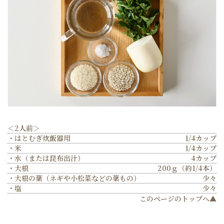
＜2人前＞
・はとむぎ炊飯器用
1/4カップ
・米
1/4カップ
・水（または昆布出汁）
4カップ
・大根
200ｇ（約1/4本）
・大根の葉（ネギや小松菜などの葉もの）
少々
・塩
少々
このページのトップへ▲