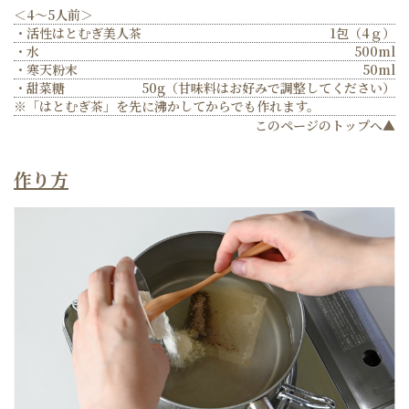
＜4～5人前＞
・活性はとむぎ美人茶
1包（4ｇ）
・水
500ml
・寒天粉末
50ml
・甜菜糖
50g（甘味料はお好みで調整してください）
※「はとむぎ茶」を先に沸かしてからでも作れます。
このページのトップへ▲
作り方