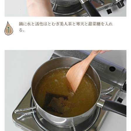
鍋に水と活性はとむぎ美人茶と寒天と甜菜糖を入れ
る。