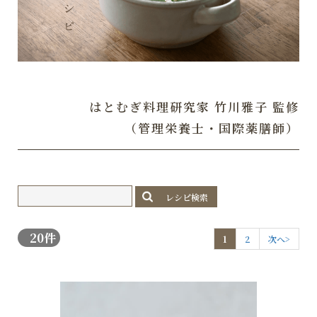
はとむぎ料理研究家 竹川雅子 監修
（管理栄養士・国際薬膳師）
20件
1
2
次へ>