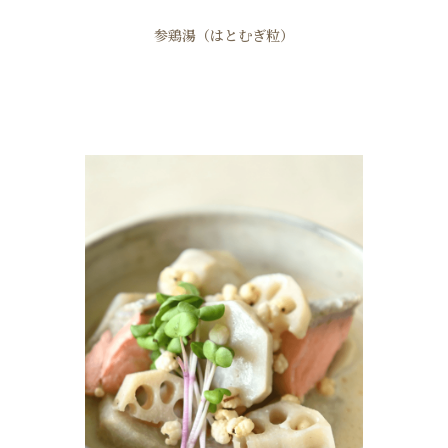
参鶏湯（はとむぎ粒）